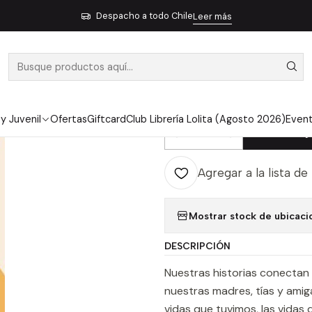
Inicio
Pendiente 24
Amar De Mis Mujeres - B. C. Z., Catalina
Despacho a todo Chile
Leer más
|
AMAR DE MIS M
CATALINA
 y Juvenil
Ofertas
Giftcard
Club Librería Lolita (Agosto 2026)
Even
Ag
Cantidad
Agregar a la lista de
Mostrar stock de ubicaci
DESCRIPCIÓN
Nuestras historias conectan
nuestras madres, tías y amig
vidas que tuvimos, las vidas