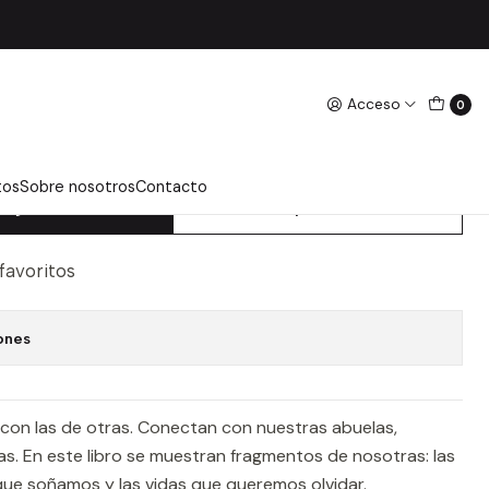
Acceso
0
UJERES - B. C. Z.,
tos
Sobre nosotros
Contacto
regar Al Carro
Comprar Ahora
 favoritos
ones
 con las de otras. Conectan con nuestras abuelas,
as. En este libro se muestran fragmentos de nosotras: las
 que soñamos y las vidas que queremos olvidar.