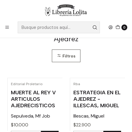
Despacho a todo Chile
Leer más
Inicio
No Ficción
Deporte
Ajedrez
0
Ajedrez
Filtros
Editorial Proletario
Rba
MUERTE AL REY V
ESTRATEGIA EN EL
ARTICULOS
AJEDREZ -
AJEDRECISTICOS
ILLESCAS, MIGUEL
Sepulveda, Mf Job
Illescas, Miguel
$10.000
$22.900