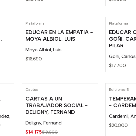
Cantidad
Cantidad
Plataforma
Plataforma
EDUCAR EN LA EMPATIA -
EDUCAR C
,
MOYA ALBIOL, LUIS
GOÑI, CA
PILAR
Moya Albiol, Luis
Goñi, Carlos
$16.690
$17.700
Cantidad
Cantidad
Cactus
Ediciones B
-25% OFF
A
CARTAS A UN
TEMPERAM
TRABAJADOR SOCIAL -
- CARDEM
DELIGNY, FERNAND
ndez,
Cardemil, A
Deligny, Fernand
a
$20.000
$14.175
$18.900