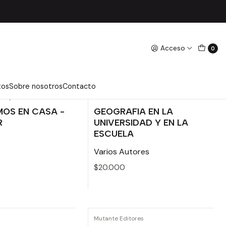
Acceso
0
tos
Sobre nosotros
Contacto
o Rojo
Universidad Alberto Hurtado
OS EN CASA -
GEOGRAFIA EN LA
R
UNIVERSIDAD Y EN LA
ESCUELA
Varios Autores
$20.000
Cantidad
Mutante Editores