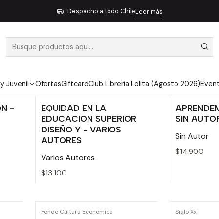
Inicio
No Ficción
Ciencias Sociales y Humanidades
Educación
Despacho a todo Chile
Leer más
Educación
 y Juvenil
Ofertas
Giftcard
Club Librería Lolita (Agosto 2026)
Even
Ediciones Uc
Libros Del Zorr
N -
EQUIDAD EN LA
APRENDEM
EDUCACION SUPERIOR
SIN AUTO
DISEÑO Y - VARIOS
Sin Autor
AUTORES
$14.900
Varios Autores
$13.100
Cantidad
Cantidad
Fondo Cultura Economica
Siglo Xxi