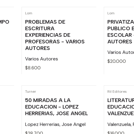
Cantidad
Cantidad
Lom
Lom
MPO
PROBLEMAS DE
PRIVATIZ
ESCRITURA
PUBLICO 
EXPERIENCIAS DE
ESCOLAR 
PROFESORAS - VARIOS
AUTORES
AUTORES
Varios Auto
Varios Autores
$20.000
$8.600
Cantidad
Cantidad
Turner
Ril Editores
50 MIRADAS A LA
LITERATU
EDUCACION - LOPEZ
EDUCACIO
HERRERIAS, JOSE ANGEL
VALENZUEL
Lopez Herrerias, Jose Angel
Valenzuela, P
$28.700
$16.000