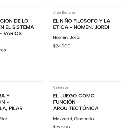
Cantidad
Arpa Editores
ACION DE LO
EL NIÑO FILOSOFO Y LA
EN EL SISTEMA
ETICA - NOMEN, JORDI
- VARIOS
Nomen, Jordi
$24.900
res
Cantidad
Catarata
RA Y
EL JUEGO COMO
N -
FUNCIÓN
A, PILAR
ARQUITECTÓNICA
ilar
Mazzanti, Giancarlo
$22.500