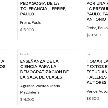
PEDAGOGIA DE LA
POR UNA 
TOLERANCIA - FREIRE,
LA PREGUN
PAULO
PAULO; F
ANTONIO
Freire, Paulo
Freire, Paul
$15.900
$24.500
Cantidad
Cantidad
Usach
Lom
 A
ENSEÑANZA DE LA
TOMAR LA
JOS
CIENCIA PARA LA
TEXTOS E
DEMOCRATIZACION DE
ESTUDIAN
LA SALA DE CLASES
TALLERES 
AUTORES
Aguilera Valdivia, Maria
Varios Auto
Magdalena
$8.600
$14.000