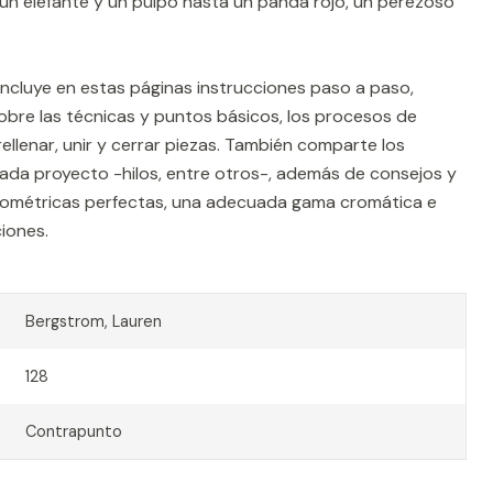
un elefante y un pulpo hasta un panda rojo, un perezoso
incluye en estas páginas instrucciones paso a paso,
sobre las técnicas y puntos básicos, los procesos de
llenar, unir y cerrar piezas. También comparte los
ada proyecto -hilos, entre otros-, además de consejos y
eométricas perfectas, una adecuada gama cromática e
iones.
Bergstrom, Lauren
128
Contrapunto