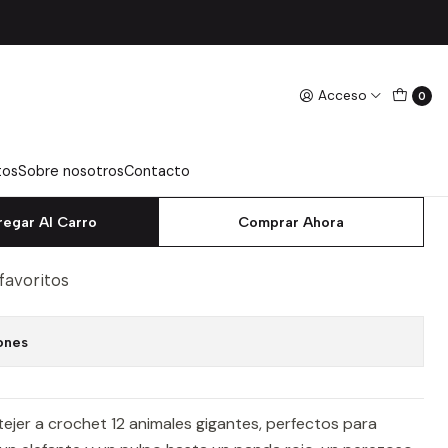
 Bergstrom, Lauren
Acceso
0
APRENDE A TEJER A
ADORABLES ANIMALES -
 LAUREN
tos
Sobre nosotros
Contacto
regar Al Carro
Comprar Ahora
 favoritos
ones
tejer a crochet 12 animales gigantes, perfectos para