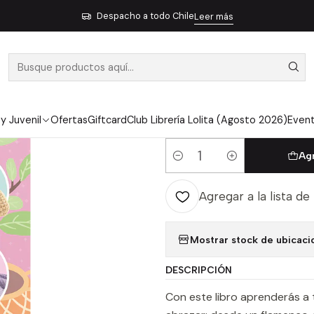
2
Amigurumis Aprende A Tejer A Crochet 12 Adorables Animales -
Despacho a todo Chile
Leer más
|
AMIGURUMIS 
CROCHET 12 
BERGSTROM,
 y Juvenil
Ofertas
Giftcard
Club Librería Lolita (Agosto 2026)
Even
Ag
Cantidad
Agregar a la lista de
Mostrar stock de ubicaci
DESCRIPCIÓN
Con este libro aprenderás a 