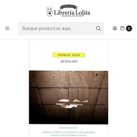
Despacho a todo Chile
Leer más
Inicio
Pendiente 3
Aviva No - Adaf, Shimon
0