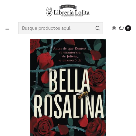
Despacho a todo Chile
Leer más
Inicio
Pendiente 10
Bella Rosalina - Solomos, Natasha
0