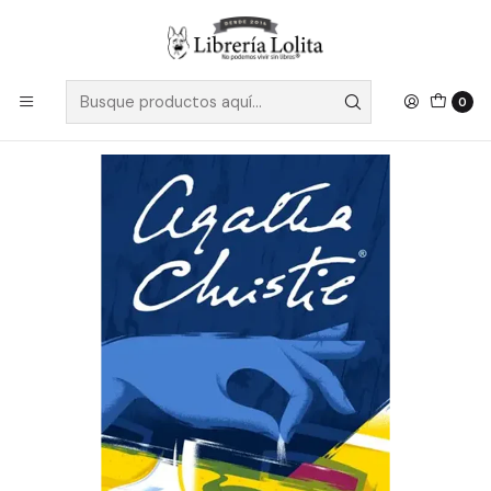
Despacho a todo Chile
Leer más
Inicio
Ficción
Novela Policial y Thriller
Cianuro Espumoso - Agatha Christie
0