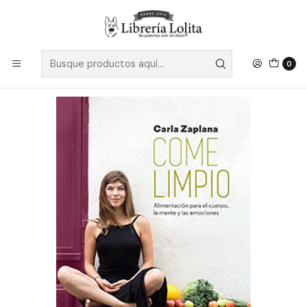
Despacho a todo Chile
Leer más
Inicio
No Ficción
Cocina
Cocina Saludable
Come Limpio - Zaplana, Carla
0