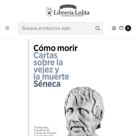
Despacho a todo Chile
Leer más
Inicio
Pendiente 10
Como Morir
0