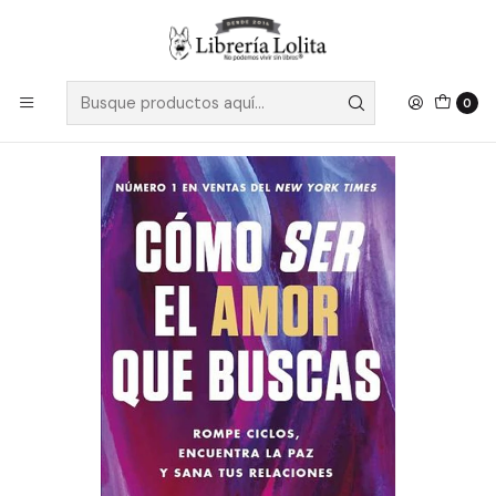
Despacho a todo Chile
Leer más
Inicio
Pendiente 3
Como Ser El Amor Que Buscas - Lepera, Nicole
0