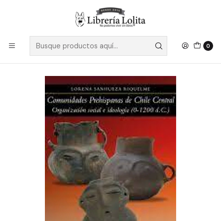
Despacho a todo Chile
Leer más
Inicio
Pendiente 21
Comunidades Prehispanicas De Chile Central - Sanhueza
Riquelme, Lorena
0