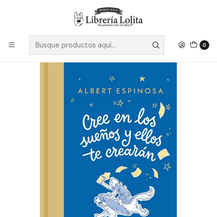
Despacho a todo Chile
Leer más
Inicio
Pendiente 11
Cree En Los Sueños Y Ellos Te Crearan
0