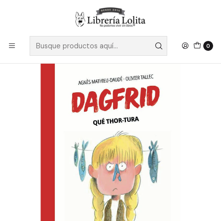
Despacho a todo Chile
Leer más
Inicio
Pendiente 10
Dagfrid 2 Que Thor Tura
0