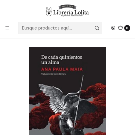
Despacho a todo Chile
Leer más
Inicio
Ficción
Literatura Contemporánea
Literatura Latinoamericana
De Cada Quinientos Un Alma - Maia, Ana Paula
0