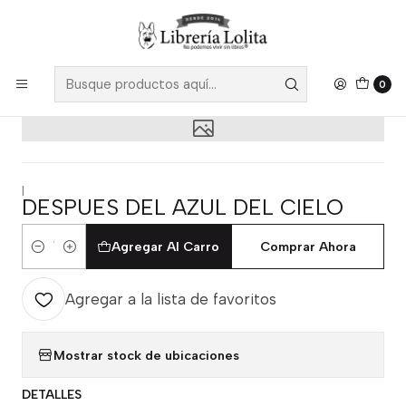
Despacho a todo Chile
Leer más
Inicio
Pendiente 31
Despues Del Azul Del Cielo
0
|
DESPUES DEL AZUL DEL CIELO
Agregar Al Carro
Comprar Ahora
Cantidad
Agregar a la lista de favoritos
Mostrar stock de ubicaciones
DETALLES