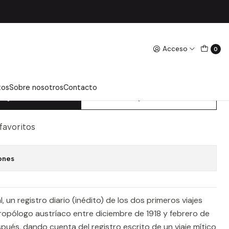
Acceso
0
IAJE A LA TIERRA DEL
tos
Sobre nosotros
Contacto
regar Al Carro
Comprar Ahora
 favoritos
ones
, un registro diario (inédito) de los dos primeros viajes
ropólogo austríaco entre diciembre de 1918 y febrero de
espués, dando cuenta del registro escrito de un viaje mítico