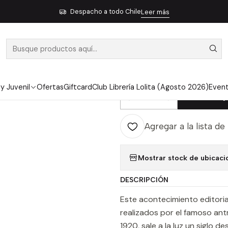
Inicio
Pendiente 32
Diario Del Viaje A La Tierra Del Fuego
Despacho a todo Chile
Leer más
|
DIARIO DEL V
FUEGO
 y Juvenil
Ofertas
Giftcard
Club Librería Lolita (Agosto 2026)
Even
Ag
Cantidad
Agregar a la lista de
Mostrar stock de ubicaci
DESCRIPCIÓN
Este acontecimiento editorial
realizados por el famoso ant
1920, sale a la luz un siglo d