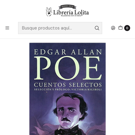
Despacho a todo Chile
Leer más
Inicio
Infantil y Juvenil
Pre Adolescente (10-13 años)
Edgar Allan Poe Cuentos Selectos (Lea) - Poe, Edgar Allan
0