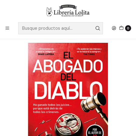
Despacho a todo Chile
Leer más
Inicio
Pendiente 10
El Abogado Del Diablo - Cavanagh, Steve
0