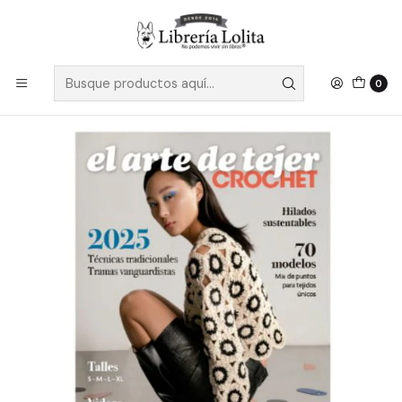
Despacho a todo Chile
Leer más
Inicio
No Ficción
Manualidades
Tejido
El Arte De Tejer Crochet 2025 - Sin Autor
0