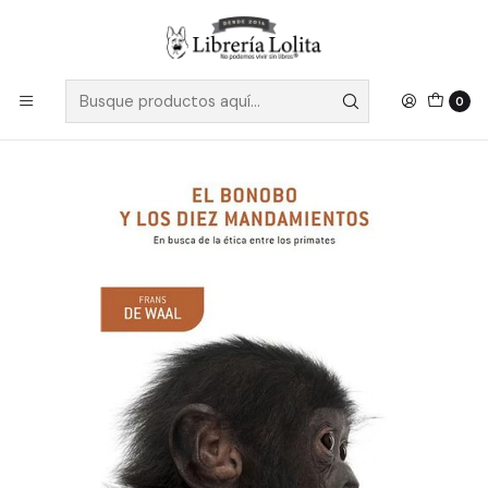
Despacho a todo Chile
Leer más
Inicio
Pendiente 3
El Bonobo Y Los Diez Mandamientos - De Waal, Frans
0