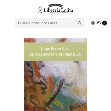
Despacho a todo Chile
Leer más
Inicio
Ficción
Literatura Contemporánea
Literatura Latinoamericana
El Desierto Y Su Semilla - Baron Biza, J.
0