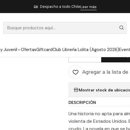
Inicio
Pendiente 13
El Diablo A Todas Horas - Pollock, Donald Ray
Despacho a todo Chile
Leer más
|
EL DIABLO A
DONALD RAY
 y Juvenil
Ofertas
Giftcard
Club Librería Lolita (Agosto 2026)
Even
Ag
Cantidad
Agregar a la lista de
Mostrar stock de ubicaci
DESCRIPCIÓN
Una historia no apta para alm
violenta de Estados Unidos. 
crudo. La novela en que se ba