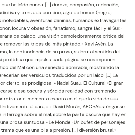
que he leído nunca. [...] dureza, compasión, redención,
 adictiva y trenzada con tino, algo de humor (negro,
s inolvidables, aventuras dañinas, humanos extravagantes
nor, locura y obsesión, fanatismo, sangre fácil y el Sur.»
eraria de calado, una visión demoledoramente crítica del
e remover las tripas del más pintado.» Xavi Ayén, La
tmo, la contundencia de su prosa, su brutal sentido del
i profética que impulsa cada página se nos imponen.
tico del Mal con una seriedad admirable, mostrando la
recerían ser versículos traducidos por un laico. [...] La
r cierto, es prodigiosa. » Nadal Suau, El Cultural «El gran
rcarse a esa oscura y sórdida realidad con tremendo
ar retratar el momento exacto en el que la vida de sus
finitivamente al carajo.» David Morán, ABC «Absténganse
se interroga sobre el mal, sobre la parte oscura que hay en
 una prosa suntuosa.» Le Monde «Un bufet de personajes
ama que es una olla a presión. [...] diversión brutal.»