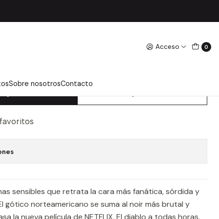
Acceso
0
 TODAS HORAS - POLLOCK,
tos
Sobre nosotros
Contacto
regar Al Carro
Comprar Ahora
 favoritos
ones
as sensibles que retrata la cara más fanática, sórdida y
El gótico norteamericano se suma al noir más brutal y
sa la nueva película de NETFLIX, El diablo a todas horas,