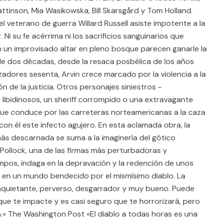
tinson, Mia Wasikowska, Bill Skarsgård y Tom Holland.
el veterano de guerra Willard Russell asiste impotente a la
 Ni su fe acérrima ni los sacrificios sanguinarios que
 en un improvisado altar en pleno bosque parecen ganarle la
o de dos décadas, desde la resaca posbélica de los años
adores sesenta, Arvin crece marcado por la violencia a la
 de la justicia. Otros personajes siniestros -
libidinosos, un sheriff corrompido o una extravagante
que conduce por las carreteras norteamericanas a la caza
on él este infecto agujero. En esta aclamada obra, la
ás descarnada se suma a la imaginería del gótico
Pollock, una de las firmas más perturbadoras y
empos, indaga en la depravación y la redención de unos
en en un mundo bendecido por el mismísimo diablo. La
, inquietante, perverso, desgarrador y muy bueno. Puede
ue te impacte y es casi seguro que te horrorizará, pero
ra.» The Washington Post «El diablo a todas horas es una