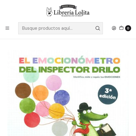
Despacho a todo Chile
Leer más
Inicio
Pendiente 17
El Emocionometro Del Inspector Drilo - Isern, Susanna
0