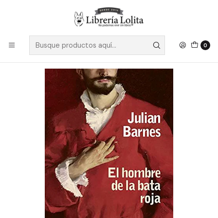
Despacho a todo Chile
Leer más
Inicio
Pendiente 12
El Hombre De La Bata Roja - Barnes, Julian
0