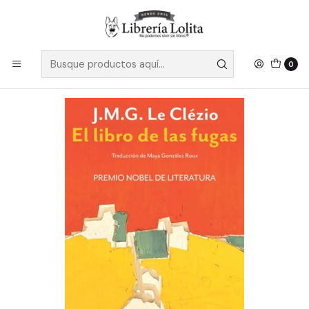
Despacho a todo Chile
Leer más
Inicio
Ficción
Literatura Contemporánea
Literatura Europea
El Libro De Las Fugas - Le Clezio J.m.g.
0