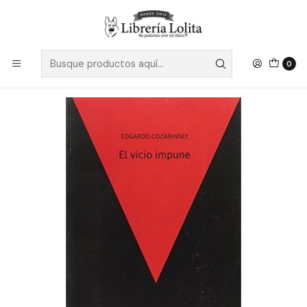
Despacho a todo Chile
Leer más
Inicio
No Ficción
Ciencias Sociales y Humanidades
Teoría Literaria
El Vicio Impune - Cozarinsky, Edgardo
0