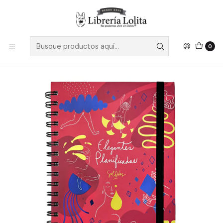
Despacho a todo Chile
Leer más
Inicio
Pendiente 32
Elefantes Planificadas Planner Rojo - Diaz, Sol
0