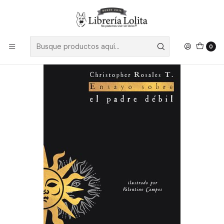
Despacho a todo Chile
Leer más
Inicio
Pendiente 33
Ensayo Sobre El Padre Debil
0