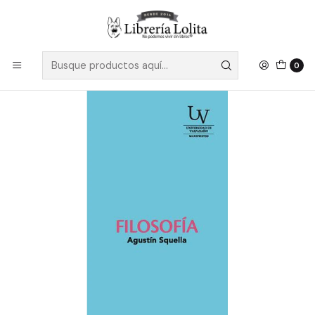
Despacho a todo Chile
Leer más
Inicio
Pendiente 22
Filosofia - Squella, Agustin
0