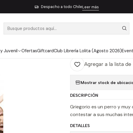
Inicio
Pendiente 26
Fisica Guau - Claro, Francisco
Despacho a todo Chile
Leer más
|
FISICA GUAU
Ag
Cantidad
 y Juvenil
Ofertas
Giftcard
Club Librería Lolita (Agosto 2026)
Even
Agregar a la lista de
Mostrar stock de ubicaci
DESCRIPCIÓN
Griegorio es un perro y muy
contestar a sus muchas inte
DETALLES