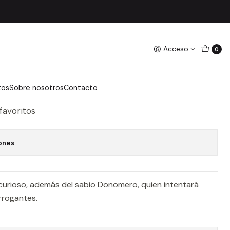
Acceso
0
 - CLARO, FRANCISCO
regar Al Carro
Comprar Ahora
tos
Sobre nosotros
Contacto
 favoritos
ones
 curioso, además del sabio Donomero, quien intentará
rrogantes.