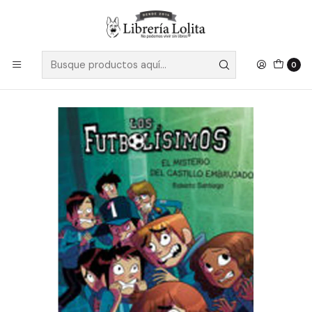
Despacho a todo Chile
Leer más
Inicio
No Ficción
Deporte
Futbolisimos 06 El Misterio Del Castillo Embrujado -
Santiago, Roberto
0