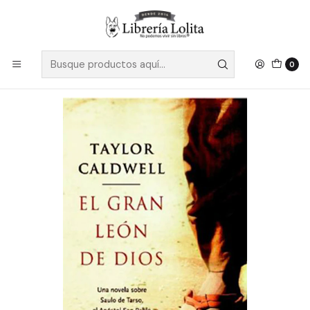
Despacho a todo Chile
Leer más
Inicio
Pendiente 3
Gran Leon De Dios , El ( Express) - Caldwell Taylor
0