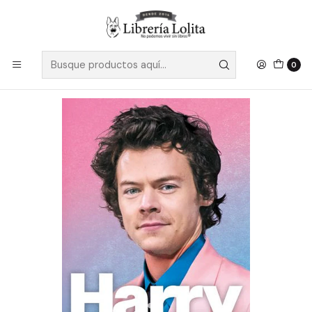
Despacho a todo Chile
Leer más
Inicio
Pendiente 10
Harry Styles La Biografia No Autorizada
0