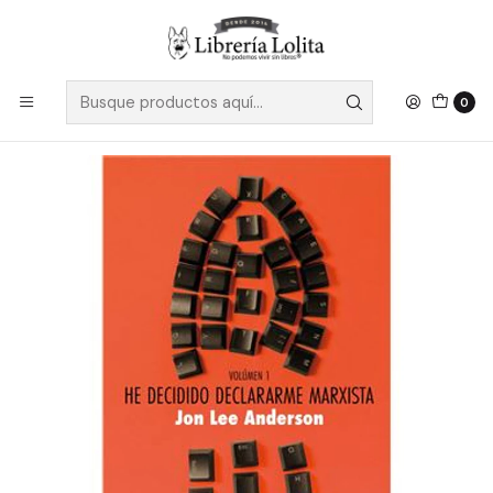
Despacho a todo Chile
Leer más
Inicio
Pendiente 10
He Decidido Declararme Marxista Vol 1
0