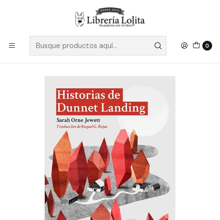
Despacho a todo Chile
Leer más
Inicio
Ficción
Literatura Contemporánea
Literatura Anglosajona
Historias De Dunnet Landing - Jewett, Sarah Orne
0