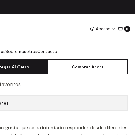
vero Weber, Paulina
Acceso
0
N A LA BIOETICA DESDE
TIVA FILOSOFICA - RIVERO
INA
tos
Sobre nosotros
Contacto
regar Al Carro
Comprar Ahora
 favoritos
ones
 pregunta que se ha intentado responder desde diferentes