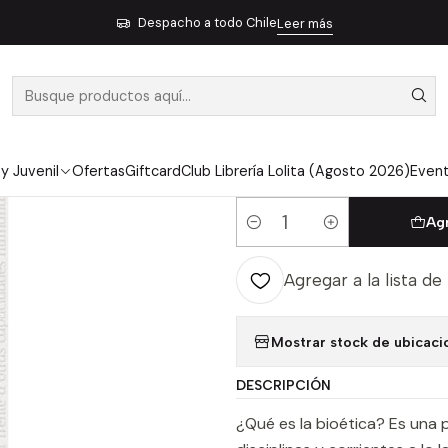
Introduccion A La Bioetica Desde Una Perspectiva Filosofica - Ri
Despacho a todo Chile
Leer más
|
INTRODUCCIO
UNA PERSPEC
WEBER, PAUL
 y Juvenil
Ofertas
Giftcard
Club Librería Lolita (Agosto 2026)
Even
Ag
Cantidad
Agregar a la lista de
Mostrar stock de ubicaci
DESCRIPCIÓN
¿Qué es la bioética? Es una