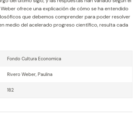
largo del último siglo, y las respuestas han variado según el
ero Weber ofrece una explicación de cómo se ha entendido
 filosóficos que debemos comprender para poder resolver
n medio del acelerado progreso científico, resulta cada
Fondo Cultura Economica
Rivero Weber, Paulina
182