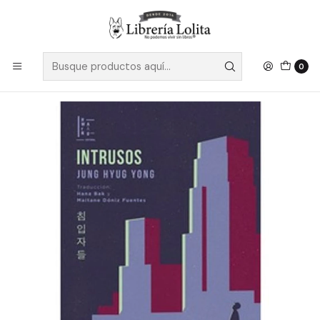
Despacho a todo Chile
Leer más
Inicio
Ficción
Literatura Contemporánea
Literatura Asiática
Intrusos - Hyug Yong, Jung
0