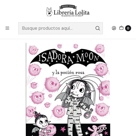
Despacho a todo Chile
Leer más
Inicio
Pendiente 26
Isadora Moon Y La Pocion Rosa - Muncaster, Harriet
0