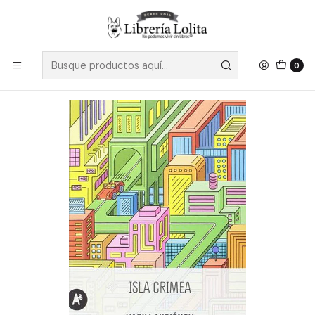
Despacho a todo Chile
Leer más
Inicio
Ficción
Literatura Contemporánea
Literatura Europea
Isla Crimea - Aksionov, Vasili
0