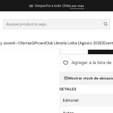
imiento Personal
Autoayuda
La Belleza Oculta De Las Palabras C
Despacho a todo Chile
Leer más
|
LA BELLEZA 
COTIDIANAS 
 y Juvenil
Ofertas
Giftcard
Club Librería Lolita (Agosto 2026)
Even
Ag
Cantidad
Agregar a la lista de
Mostrar stock de ubicaci
DETALLES
Editorial: