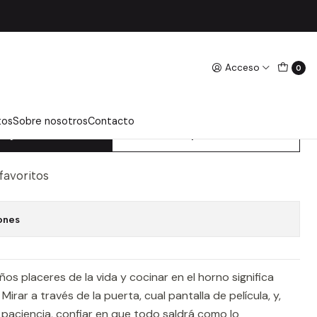
Acceso
0
STE LUGAR (CD) - ALONSO
tos
Sobre nosotros
Contacto
regar Al Carro
Comprar Ahora
 favoritos
ones
s placeres de la vida y cocinar en el horno significa
 Mirar a través de la puerta, cual pantalla de película, y,
 paciencia, confiar en que todo saldrá como lo