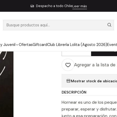
Inicio
Pendiente 1
La Casa Y Este Lugar (Cd) - Alonso Nuñez
Despacho a todo Chile
Leer más
|
LA CASA Y E
NUÑEZ
 y Juvenil
Ofertas
Giftcard
Club Librería Lolita (Agosto 2026)
Even
Ag
Cantidad
Agregar a la lista de
Mostrar stock de ubicaci
DESCRIPCIÓN
Hornear es uno de los pequeño
preparar, esperar y disfrutar.
junto a esa preparación, con