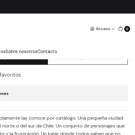
 Contreras, Gonzalo
Acceso
0
NTERIOR - CONTRERAS,
tos
Sobre nosotros
Contacto
regar Al Carro
Comprar Ahora
 favoritos
ones
olamente las conoce por catálogo. Una pequeña ciudad
l norte o del sur de Chile. Un conjunto de personajes que
o y la frustración. Un lugar donde todos saben que no