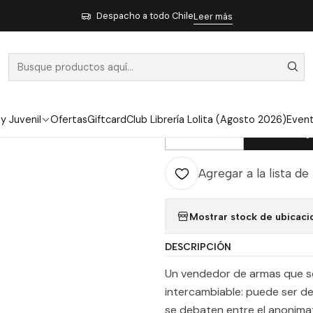
teratura Contemporánea
Literatura Chilena
La Ciudad Anterior -
Despacho a todo Chile
Leer más
|
LA CIUDAD A
GONZALO
 y Juvenil
Ofertas
Giftcard
Club Librería Lolita (Agosto 2026)
Even
Ag
Cantidad
Agregar a la lista de
Mostrar stock de ubicaci
DESCRIPCIÓN
Un vendedor de armas que s
intercambiable: puede ser de
se debaten entre el anonimat