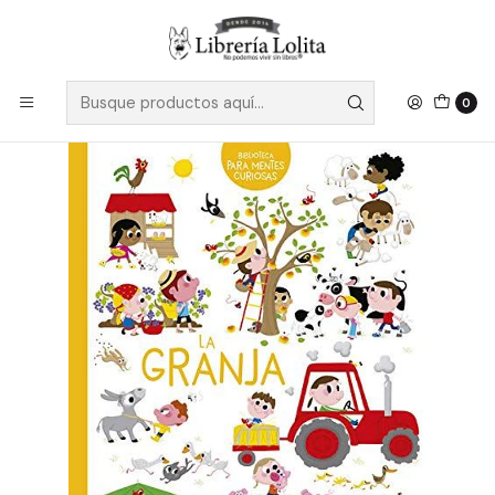
Despacho a todo Chile
Leer más
Inicio
Infantil y Juvenil
La Granja - Sin Autor
0