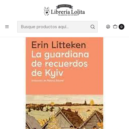
Despacho a todo Chile
Leer más
Inicio
Pendiente 10
La Guardiana De Recuerdos De Kyiv
0