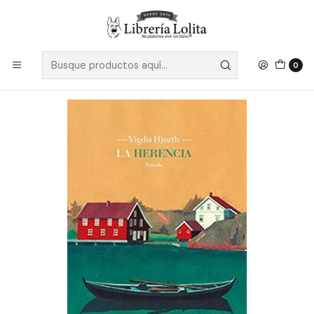
Despacho a todo Chile
Leer más
Inicio
Ficción
Literatura Contemporánea
Literatura Europea
La Herencia - Hjorth, Vigdis
0