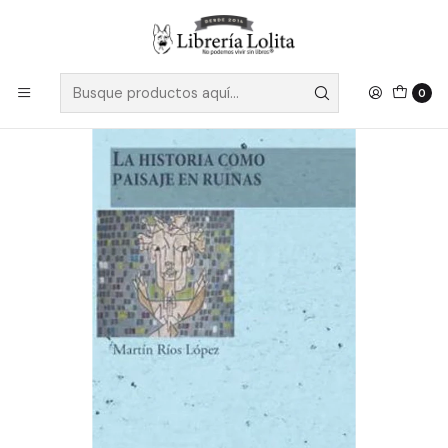
Despacho a todo Chile
Leer más
Inicio
Pendiente 32
La Historia Como Paisaje En Ruinas
0