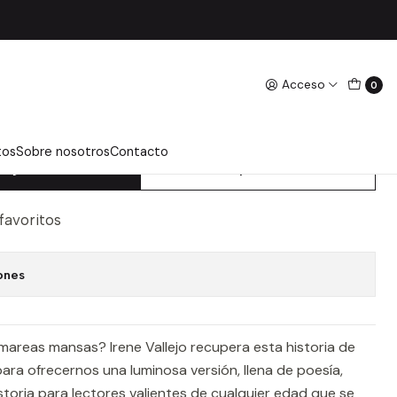
ne
Acceso
0
DE LAS MAREAS MANSAS -
NE
tos
Sobre nosotros
Contacto
regar Al Carro
Comprar Ahora
 favoritos
ones
mareas mansas? Irene Vallejo recupera esta historia de
ara ofrecernos una luminosa versión, llena de poesía,
historia para lectores valientes de cualquier edad que se