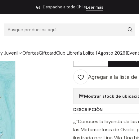
icio
Pendiente 10
La Leyenda De Las Mareas Mansas - Vallejo, Ire
Despacho a todo Chile
Leer más
|
LA LEYENDA 
VALLEJO, IRE
 y Juvenil
Ofertas
Giftcard
Club Librería Lolita (Agosto 2026)
Even
Ag
Cantidad
Agregar a la lista de
Mostrar stock de ubicaci
DESCRIPCIÓN
¿¨Conoces la leyenda de las 
las Metamorfosis de Ovidio, p
ilustrada por Lina Vila. Una 