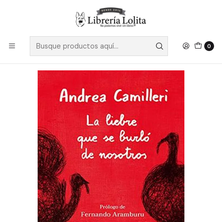
Despacho a todo Chile
Leer más
Inicio
Ficción
Literatura Contemporánea
Literatura Europea
La Liebre Que Se Burlo De Nosotros
0