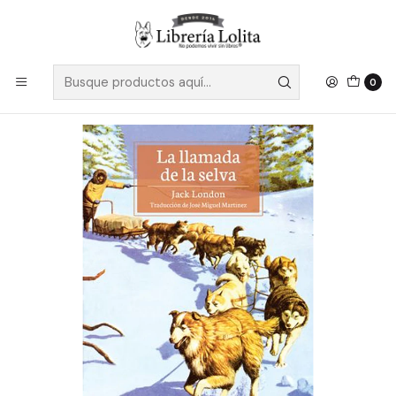
Despacho a todo Chile
Leer más
Inicio
Pendiente 26
La Llamada De La Selva - London, Jack
0