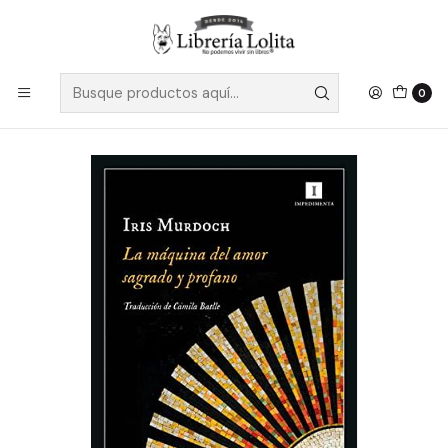
Despacho a todo Chile
Leer más
Inicio
Ficción
Literatura Contemporánea
Literatura Anglosajona
La Maquina Del Amor Sagrado Y Profano - Murdoch, Iris
0